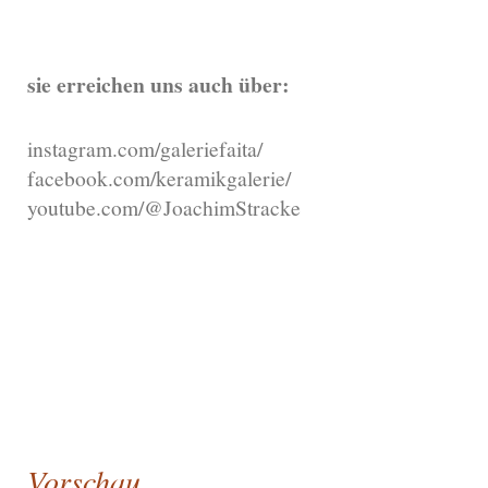
sie erreichen uns auch über:
instagram.com/galeriefaita/
facebook.com/keramikgalerie/
youtube.com/@JoachimStracke
ÖffnuÖngszeiten:
Mo - Fr 10 bis 13 Uhr
und 15 bis 18 Uhr
Sa 10 bis 16 Uhr
u.n.V.
Vorschau