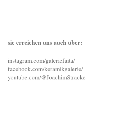
sie erreichen uns auch über:
instagram.com/galeriefaita/
facebook.com/keramikgalerie/
youtube.com/@JoachimStracke
ÖffnuÖngszeiten:
Mo - Fr 10 bis 13 Uhr
und 15 bis 18 Uhr
Sa 10 bis 16 Uhr
u.n.V.