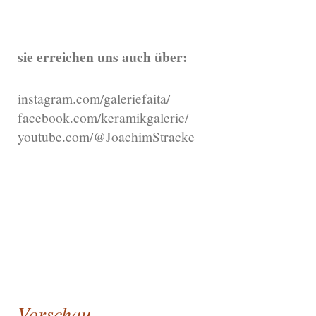
sie erreichen uns auch über:
instagram.com/galeriefaita/
facebook.com/keramikgalerie/
youtube.com/@JoachimStracke
ÖffnuÖngszeiten:
Mo - Fr 10 bis 13 Uhr
und 15 bis 18 Uhr
Sa 10 bis 16 Uhr
u.n.V.
Vorschau