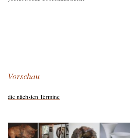
ÖffnuÖngszeiten:
Mo - Fr 10 bis 13 Uhr
und 15 bis 18 Uhr
Sa 10 bis 16 Uhr
u.n.V.
Vorschau
die nächsten Termine