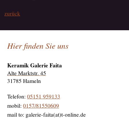
zurück
Hier finden Sie uns
Keramik Galerie Faita
Alte Marktstr. 45
31785 Hameln
Telefon:
05151 959133
mobil:
0157/81550609
mail to: galerie-faita(at)t-online.de